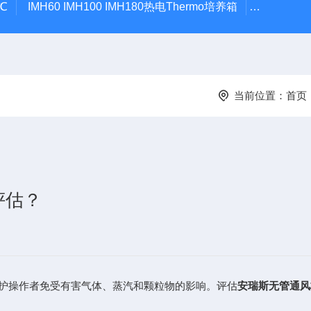
℃
IMH60 IMH100 IMH180热电Thermo培养箱
热电Therm
当前位置：
首页
评估？
护操作者免受有害气体、蒸汽和颗粒物的影响。评估
安瑞斯无管通风