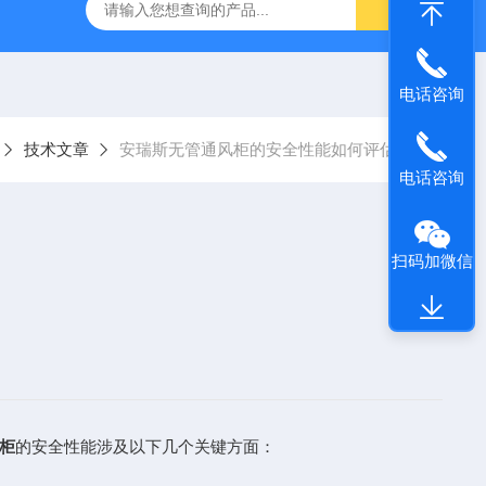
o超纯水机 GenPure Pro UV/UF
310P-01A，STARA2118奥
电话咨询
技术文章
安瑞斯无管通风柜的安全性能如何评估？
电话咨询
扫码加微信
柜
的安全性能涉及以下几个关键方面：