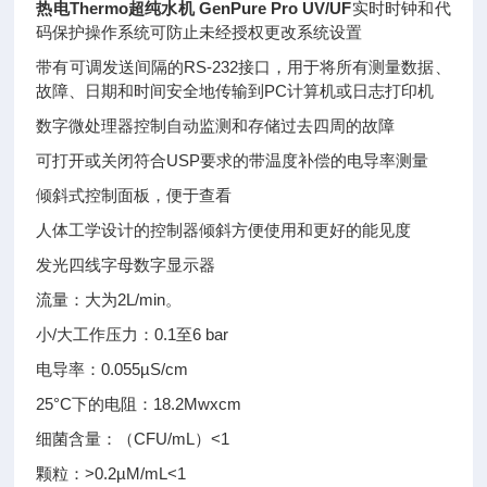
热电Thermo超纯水机 GenPure Pro UV/UF
实时时钟和代
码保护操作系统可防止未经授权更改系统设置
带有可调发送间隔的RS-232接口，用于将所有测量数据、
故障、日期和时间安全地传输到PC计算机或日志打印机
数字微处理器控制自动监测和存储过去四周的故障
可打开或关闭符合USP要求的带温度补偿的电导率测量
倾斜式控制面板，便于查看
人体工学设计的控制器倾斜方便使用和更好的能见度
发光四线字母数字显示器
流量：大为2L/min。
小/大工作压力：0.1至6 bar
电导率：0.055µS/cm
25°C下的电阻：18.2Mwxcm
细菌含量：（CFU/mL）<1
颗粒：>0.2µM/mL<1