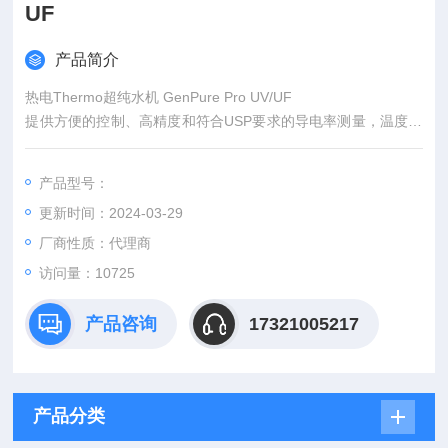
UF
产品简介
热电Thermo超纯水机 GenPure Pro UV/UF
提供方便的控制、高精度和符合USP要求的导电率测量，温度补
偿可打开或关闭。Barnstead GenPure系统提供超纯18.2兆瓦厘
米水质稳定，适用于严格要求和敏感的应用场合。
产品型号：
更新时间：2024-03-29
厂商性质：代理商
访问量：10725
产品咨询
17321005217
产品分类