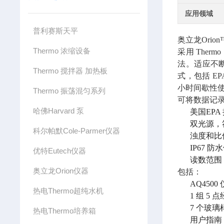
应用领域
普利赛斯天平
奥立龙Orion
Thermo 浓缩设备
采用 Ther
法。适应不断更
Thermo 搅拌器 加热板
式，包括 EPA
小时间歇性
Thermo 振荡混匀系列
可将数据记录
哈佛Harvard 泵
美国EPA 批
双光源，符合 
科尔帕默Cole-Parmer仪器
浊度和比
IP67 
优特Eutech仪器
读数范围 
奥立龙Orion仪器
包括：
AQ4500
热电Thermo超纯水机
1 组 5
7 个玻璃
热电Thermo培养箱
用户指南