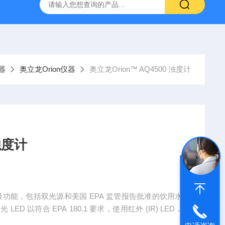
o超纯水机 GenPure Pro UV/UF
310P-01A，STARA2118奥
器
奥立龙Orion仪器
奥立龙Orion™ AQ4500 浊度计
浊度计
项高级功能，包括双光源和美国 EPA 监管报告批准的饮用水/
以符合 EPA 180.1 要求，使用红外 (IR) LED 以
PA 180.1、ISO 浊度、ISO 吸光度、透射率 %、EBC