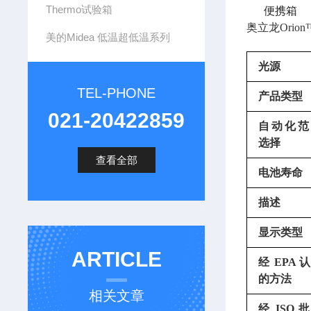
Thermo试验箱
便携箱
奥立龙Orion
美的Midea 低温超低温系列
光源
TEL-PHONE
产品类型
021-20422859
自动化范
选择
查看全部
电池寿命
描述
显示类型
ARTICLE
经 EPA 
的方法
相关文章
经 ISO 