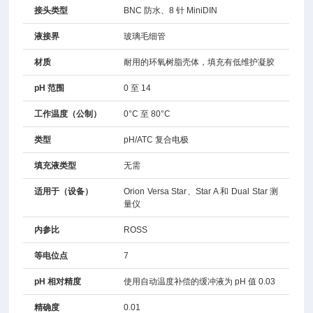
接头类型
BNC 防水、8 针 MiniDIN
液接界
玻璃毛细管
材质
耐用的环氧树脂壳体，填充有低维护凝胶
pH 范围
0 至 14
工作温度（公制）
0°C 至 80°C
类型
pH/ATC 复合电极
填充液类型
无需
适用于（设备）
Orion Versa Star、Star A 和 Dual Star 测
量仪
内参比
ROSS
等电位点
7
pH 相对精度
使用自动温度补偿的缓冲液为 pH 值 0.03
精确度
0.01