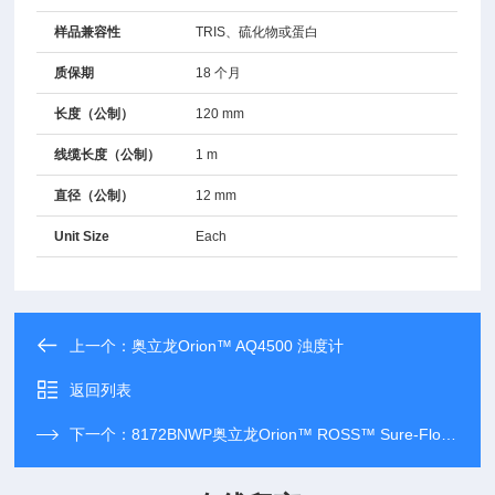
样品兼容性
TRIS、硫化物或蛋白
质保期
18 个月
长度（公制）
120 mm
线缆长度（公制）
1 m
直径（公制）
12 mm
Unit Size
Each
上一个：
奥立龙Orion™ AQ4500 浊度计
返回列表
下一个：
8172BNWP奥立龙Orion™ ROSS™ Sure-Flow™ pH 电极