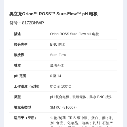
奥立龙Orion™ ROSS™ Sure-Flow™ pH 电极
货号：8172BNWP
描述
Orion ROSS Sure-Flow pH 电极
接头类型
BNC 防水
液接界
Sure-Flow
材质
玻璃壳体
pH 范围
0 至 14
工作温度（公制）
0°C 至 100°C
类型
pH 复合电极，玻璃壳体，防水 BNC 接头
填充液类型
3M KCl (810007)
适用于（应用）
生物/制药–TRIS 缓冲液、蛋白、酶；乳
剂–食品、化妆品、油类；乳剂–石油产