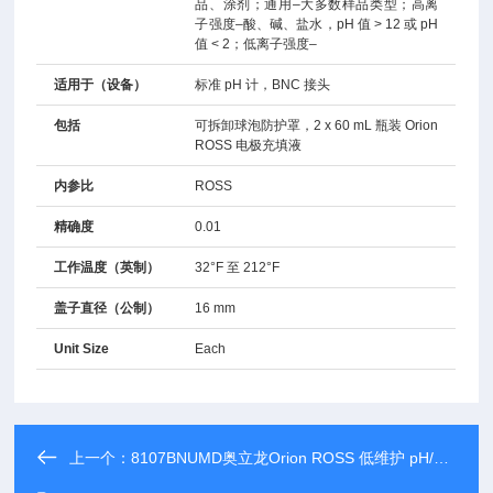
品、涂剂；通用–大多数样品类型；高离
子强度–酸、碱、盐水，pH 值 > 12 或 pH
值 < 2；低离子强度–
适用于（设备）
标准 pH 计，BNC 接头
包括
可拆卸球泡防护罩，2 x 60 mL 瓶装 Orion
ROSS 电极充填液
内参比
ROSS
精确度
0.01
工作温度（英制）
32°F 至 212°F
盖子直径（公制）
16 mm
Unit Size
Each
上一个：
8107BNUMD奥立龙Orion ROSS 低维护 pH/ATC 复合电极