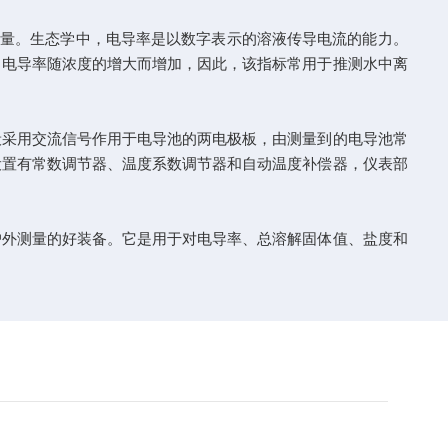
量。生态学中，电导率是以数字表示的溶液传导电流的能力。
，电导率随浓度的增大而增加，因此，该指标常用于推测水中离
采用交流信号作用于电导池的两电极板，由测量到的电导池常
设置有常数调节器、温度系数调节器和自动温度补偿器，仪表部
户外测量的好装备。它是用于对电导率、总溶解固体值、盐度和