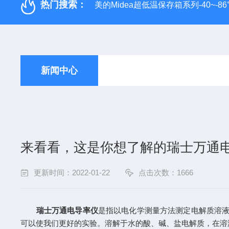
热门搜索：
美的Midea超低温保存箱系列-40~-86
新闻中心
来看看，这是你想了解的瑞士万通
更新时间：2022-01-22
点击次数：1666
瑞士万通电导率仪
是指以电化学测量方法测定电解质溶液
可以使我们更好的实验。溶解于水的酸、碱、盐电解质，在溶