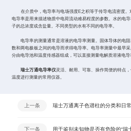
在介质中，电导率与电场强度E之积等于传导电流密度。对
电导率是用来描述物质中电荷流动难易程度的参数。水的电导
子的总浓度或含盐量。不同类型的水有不同的电导率。
电导率的测量通常是溶液的电导率测量。固体导体的电阻率
数和两电极板之间的电导而求得电导率。电导率测量中最早采
分由电导池和温度传感器组成，可以直接测量电解质溶液电导
瑞士万通电导率仪
灵活、耐用、可靠、操作简便的特点，
温度进行测量的常用仪器。
上一条
瑞士万通离子色谱柱的分类和日
下一条
用于鉴别未知物是否有危险的“瑞