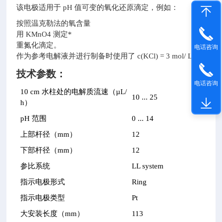
该电极适用于 pH 值可变的氧化还原滴定，例如：
按照温克勒法的氧含量
用 KMnO4 测定*
重氮化滴定。
电话咨询
作为参考电解液并进行制备时使用了 c(KCl) = 3 mol/ L。
技术参数：
电话咨询
10 cm 水柱处的电解质流速（µL/
10 ... 25
h）
pH 范围
0 ... 14
上部杆径（mm）
12
下部杆径（mm）
12
参比系统
LL system
指示电极形式
Ring
指示电极类型
Pt
大安装长度（mm）
113