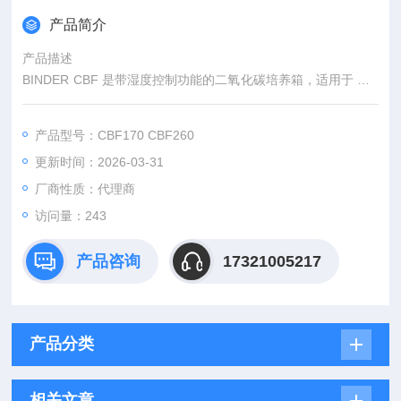
产品简介
产品描述
BINDER CBF 是带湿度控制功能的二氧化碳培养箱，适用于 GM
P 环境中所有敏感的培养任务。即使是基于细胞并用多孔板进行
的检测，该产品也确保能够提供一致的结果。即使是在缺氧条件
产品型号：CBF170 CBF260
下的复杂培养方法或个性化生长环境，BINDER 培养箱凭借其广
更新时间：2026-03-31
泛的选购件和附件产品范围也可轻松胜任。
厂商性质：代理商
访问量：243
产品咨询
17321005217
产品分类
相关文章