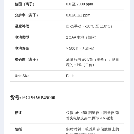
范围（离子）
0.0 至 2000 ppm
分辨率（离子）
0.01/0.1/1 ppm
温度补偿
自动/手动（-10°C 至 110°C）
电池类型
2 x AA 电池（随附）
电池寿命
> 500 h（无背光）
准确度（离子）
满量程的 ±0.5%（单价）；满量
程的 ±1%（二价）
Unit Size
Each
货号:
ECPHWP45000
描述
仅限 pH 450 测量仪：测量仪,弹
簧夹电极支架™,两节 AA 电池
包括
实时时钟：校准和存储数据上的