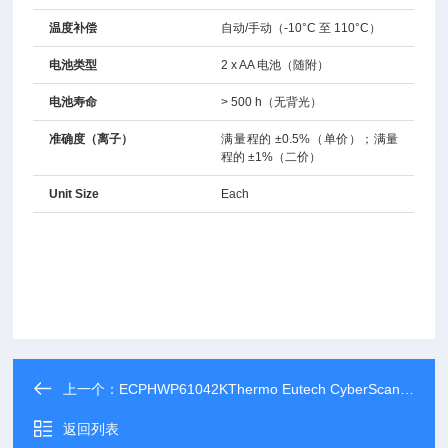
温度补偿
自动/手动（-10°C 至 110°C）
电池类型
2 x AA 电池（随附）
电池寿命
> 500 h（无背光）
准确度（离子）
满量程的 ±0.5%（单价）；满量
程的 ±1%（二价）
Unit Size
Each
上一个：
ECPHWP61042KThermo Eutech CyberScan pH 610 pH计
返回列表