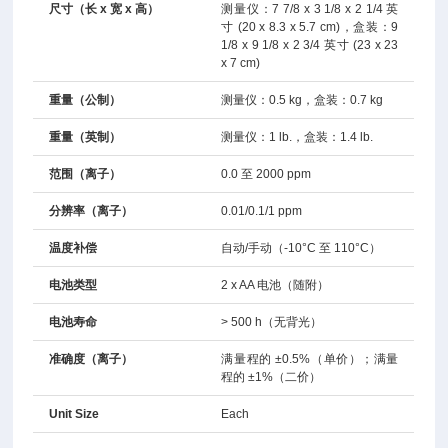
尺寸（长 x 宽 x 高）
测量仪：7 7/8 x 3 1/8 x 2 1/4 英
寸 (20 x 8.3 x 5.7 cm)，盒装：9
1/8 x 9 1/8 x 2 3/4 英寸 (23 x 23
x 7 cm)
重量（公制）
测量仪：0.5 kg，盒装：0.7 kg
重量（英制）
测量仪：1 lb.，盒装：1.4 lb.
范围（离子）
0.0 至 2000 ppm
分辨率（离子）
0.01/0.1/1 ppm
温度补偿
自动/手动（-10°C 至 110°C）
电池类型
2 x AA 电池（随附）
电池寿命
> 500 h（无背光）
准确度（离子）
满量程的 ±0.5%（单价）；满量
程的 ±1%（二价）
Unit Size
Each