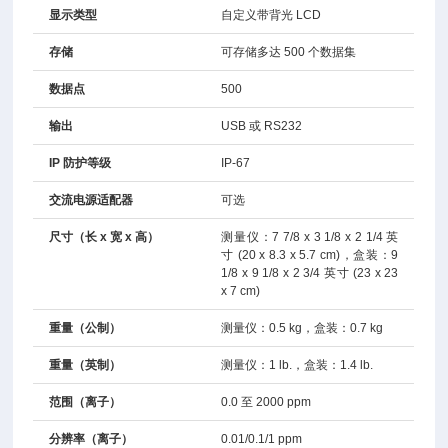
显示类型
自定义带背光 LCD
存储
可存储多达 500 个数据集
数据点
500
输出
USB 或 RS232
IP 防护等级
IP-67
交流电源适配器
可选
尺寸（长 x 宽 x 高）
测量仪：7 7/8 x 3 1/8 x 2 1/4 英
寸 (20 x 8.3 x 5.7 cm)，盒装：9
1/8 x 9 1/8 x 2 3/4 英寸 (23 x 23
x 7 cm)
重量（公制）
测量仪：0.5 kg，盒装：0.7 kg
重量（英制）
测量仪：1 lb.，盒装：1.4 lb.
范围（离子）
0.0 至 2000 ppm
分辨率（离子）
0.01/0.1/1 ppm