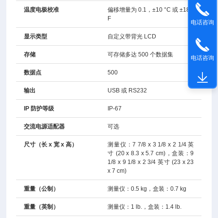
温度电极校准
偏移增量为 0.1，±10 °C 或 ±18 °
F
电话咨询
显示类型
自定义带背光 LCD
存储
可存储多达 500 个数据集
电话咨询
数据点
500
输出
USB 或 RS232
IP 防护等级
IP-67
交流电源适配器
可选
尺寸（长 x 宽 x 高）
测量仪：7 7/8 x 3 1/8 x 2 1/4 英
寸 (20 x 8.3 x 5.7 cm)，盒装：9
1/8 x 9 1/8 x 2 3/4 英寸 (23 x 23
x 7 cm)
重量（公制）
测量仪：0.5 kg，盒装：0.7 kg
重量（英制）
测量仪：1 lb.，盒装：1.4 lb.