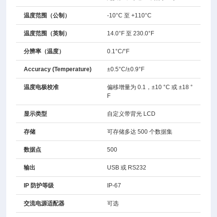
温度范围（公制）
-10°C 至 +110°C
温度范围（英制）
14.0°F 至 230.0°F
分辨率（温度）
0.1°C/°F
Accuracy (Temperature)
±0.5°C/±0.9°F
温度电极校准
偏移增量为 0.1，±10 °C 或 ±18 °
F
显示类型
自定义带背光 LCD
存储
可存储多达 500 个数据集
数据点
500
输出
USB 或 RS232
IP 防护等级
IP-67
交流电源适配器
可选