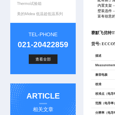
配有易于
Thermo试验箱
内置支架 
壁装选件 
美的Midea 低温超低温系列
富有创意的 
赛默飞优特Th
TEL-PHONE
021-20422859
货号:
ECCON
描述
查看全部
Measuremen
兼容电极
校准
ARTICLE
校准点（电导
范围（电导率
相关文章
分辨率（电导