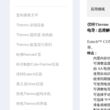
应用领域
普利赛斯天平
优特Thermo
Thermo 浓缩设备
电导 / 总溶解
Thermo 搅拌器 加热板
Eutech™
Thermo 振荡混匀系列
率。
特点：
哈佛Harvard 泵
内置内存功
可调整温度系
科尔帕默Cole-Parmer仪器
由 AA 
优特Eutech仪器
使用自动
校准到期报
奥立龙Orion仪器
可使用电池常
可调整电导率
热电Thermo超纯水机
可选择手动
可选择 ºF
热电Thermo培养箱
准备就绪