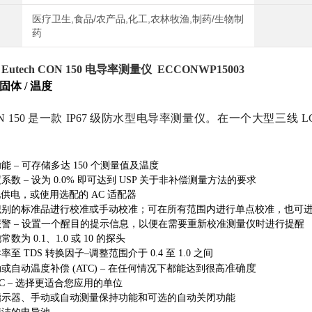
医疗卫生,食品/农产品,化工,农林牧渔,制药/生物制
药
 Eutech CON 150 电导率测量仪
ECCONWP15003
固体 / 温度
 CON 150 是一款 IP67 级防水型电导率测量仪。在一个大型三
能 – 可存储多达 150 个测量值及温度
数 – 设为 0.0% 即可达到 USP 关于非补偿测量方法的要求
电池供电，或使用选配的 AC 适配器
识别的标准品进行校准或手动校准；可在所有范围内进行单点校准，也可
警 – 设置一个醒目的提示信息，以便在需要重新校准测量仪时进行提醒
数为 0.1、1.0 或 10 的探头
至 TDS 转换因子–调整范围介于 0.4 至 1.0 之间
准确度
或自动温度补偿 (ATC) – 在任何情况下都能达到很高
/ºC – 选择更适合您应用的单位
指示器、手动或自动测量保持功能和可选的自动关闭功能