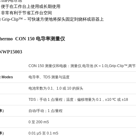
清洁的电导池
– 便于在工作台上使用或长期使用
– 非常有利于节省工作台空间
Grip-Clip™ – 可快速方便地将探头固定到烧杯或容器上
ermo CON 150 电导率测量仪
WP15003
CON 150 测量仪和电极：测量仪,电导池 (K = 1.0),Grip-Clip™,两节
t Modes
电导率、TDS 测量与温度
电池常数为 0.1、1.0 或 10 的探头
TDS：手动 1 点/量程；温度：偏移增量为 0.1，±10 ºC 或 ±18
率）
自动/手动；1 点/量程
）
0 至 200 mS
率）
0.01 μS 至 0.1 mS