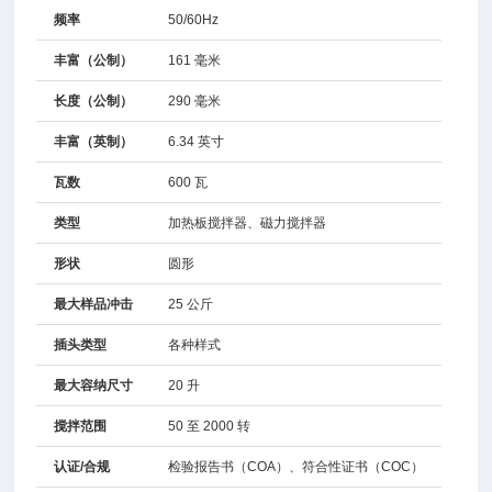
频率
50/60Hz
丰富（公制）
161 毫米
长度（公制）
290 毫米
丰富（英制）
6.34 英寸
瓦数
600 瓦
类型
加热板搅拌器、磁力搅拌器
形状
圆形
最大样品冲击
25 公斤
插头类型
各种样式
最大容纳尺寸
20 升
搅拌范围
50 至 2000 转
认证/合规
检验报告书（COA）、符合性证书（COC）