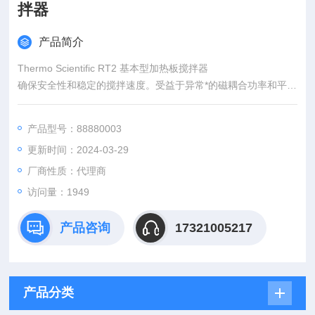
拌器
产品简介
Thermo Scientific RT2 基本型加热板搅拌器
确保安全性和稳定的搅拌速度。受益于异常*的磁耦合功率和平稳
启动的搅拌机制。由于加热器的紧密集成结构和陶瓷涂层铝合金
顶板提供了出色的温度均匀性和耐腐蚀性，因此体验快速的加热
产品型号：88880003
时间和出色的传热率，同时允许对样品或颜色变化的最佳监测操
更新时间：2024-03-29
作期间的媒体。
厂商性质：代理商
访问量：1949
产品咨询
17321005217
产品分类